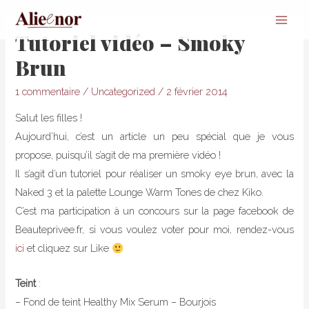
Main
Tutoriel vidéo – Smoky
Men
Brun
1 commentaire
/
Uncategorized
/
2 février 2014
Salut les filles !
Aujourd’hui, c’est un article un peu spécial que je vous
propose, puisqu’il s’agit de ma première vidéo !
Il s’agit d’un tutoriel pour réaliser un smoky eye brun, avec la
Naked 3 et la palette Lounge Warm Tones de chez Kiko.
C’est ma participation à un concours sur la page facebook de
Beauteprivee.fr, si vous voulez voter pour moi, rendez-vous
ici
et cliquez sur Like
Teint
:
– Fond de teint Healthy Mix Serum – Bourjois