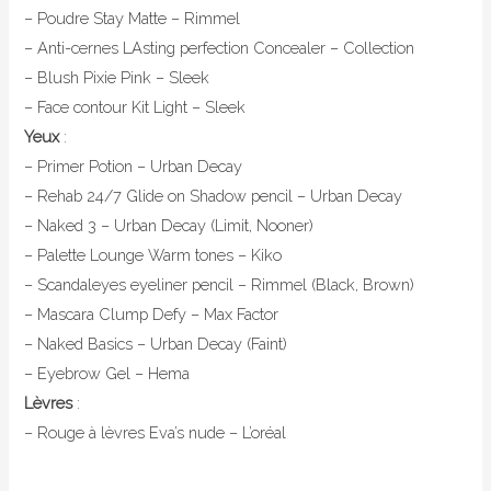
– Poudre Stay Matte – Rimmel
– Anti-cernes LAsting perfection Concealer – Collection
– Blush Pixie Pink – Sleek
– Face contour Kit Light – Sleek
Yeux
:
– Primer Potion – Urban Decay
– Rehab 24/7 Glide on Shadow pencil – Urban Decay
– Naked 3 – Urban Decay (Limit, Nooner)
– Palette Lounge Warm tones – Kiko
– Scandaleyes eyeliner pencil – Rimmel (Black, Brown)
– Mascara Clump Defy – Max Factor
– Naked Basics – Urban Decay (Faint)
– Eyebrow Gel – Hema
Lèvres
:
– Rouge à lèvres Eva’s nude – L’oréal