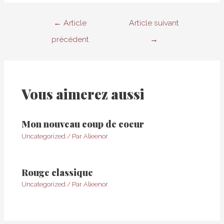
Navigation
←
Article
Article suivant
de
précédent
→
l’article
Vous aimerez aussi
Mon nouveau coup de coeur
Uncategorized
/ Par
Alieenor
Rouge classique
Uncategorized
/ Par
Alieenor