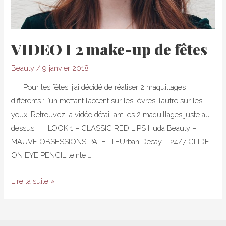
VIDEO I 2 make-up de fêtes
Beauty
/
9 janvier 2018
Pour les fêtes, j’ai décidé de réaliser 2 maquillages
différents : l’un mettant l’accent sur les lèvres, l’autre sur les
yeux. Retrouvez la vidéo détaillant les 2 maquillages juste au
dessus. LOOK 1 – CLASSIC RED LIPS Huda Beauty –
MAUVE OBSESSIONS PALETTEUrban Decay – 24/7 GLIDE-
ON EYE PENCIL teinte …
VIDEO
Lire la suite »
I
2
make-