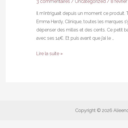
3 commentaires
/
Uncategorized
/
8 février
Il m’intriguait depuis un moment ce produit.
Emma Hardy, Clinique, toutes les marques s’y 
dépenser des milles et des cents. Ce petit 
avec ses 14€. Et puis avant que j’ai le …
Beurre
Lire la suite »
démaquillant
sublime
–
The
Body
Shop
Copyright © 2026 Alieen