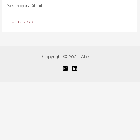
Neutrogena (il fait …
À
Lire la suite »
vos
marques,
prêts,
purifiez
Copyright © 2026 Alieenor
!