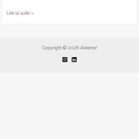
Kiko
Lire la suite »
dupe
By
Terry
–
Copyright © 2026 Alieenor
Le
cas
du
fard
Misty
Rock