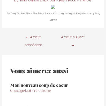
By Terry Ombre Black Star – Misty Rock – 29,90€
By Terry Ombre Black Star, Misty Rock – Kiko long lasting stick eyeshadow, 05 Rosy
Brown
Navigation
←
Article
Article suivant
de
précédent
→
l’article
Vous aimerez aussi
Mon nouveau coup de coeur
Uncategorized
/ Par
Alieenor