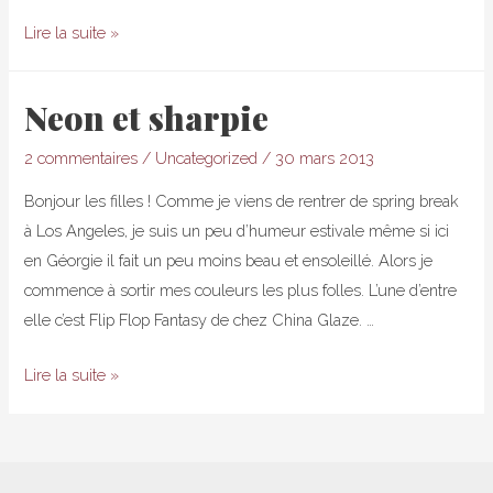
Triangle
Lire la suite »
néon
Neon et sharpie
2 commentaires
/
Uncategorized
/
30 mars 2013
Bonjour les filles ! Comme je viens de rentrer de spring break
à Los Angeles, je suis un peu d’humeur estivale même si ici
en Géorgie il fait un peu moins beau et ensoleillé. Alors je
commence à sortir mes couleurs les plus folles. L’une d’entre
elle c’est Flip Flop Fantasy de chez China Glaze. …
Neon
Lire la suite »
et
sharpie