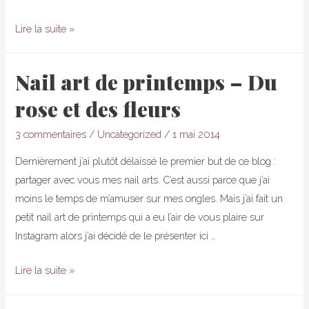
Accessoires
Lire la suite »
nail
art
Nail art de printemps – Du
de
rose et des fleurs
base
avec
3 commentaires
/
Uncategorized
/
1 mai 2014
Neejolie.fr
Dernièrement j’ai plutôt délaissé le premier but de ce blog :
partager avec vous mes nail arts. C’est aussi parce que j’ai
moins le temps de m’amuser sur mes ongles. Mais j’ai fait un
petit nail art de printemps qui a eu l’air de vous plaire sur
Instagram alors j’ai décidé de le présenter ici …
Nail
Lire la suite »
art
de