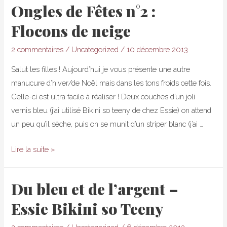
Ongles de Fêtes n°2 :
printemps
Flocons de neige
–
Du
2 commentaires
/
Uncategorized
/
10 décembre 2013
rose
et
Salut les filles ! Aujourd’hui je vous présente une autre
des
manucure d’hiver/de Noël mais dans les tons froids cette fois.
fleurs
Celle-ci est ultra facile à réaliser ! Deux couches d’un joli
vernis bleu (j’ai utilisé Bikini so teeny de chez Essie) on attend
un peu qu’il sèche, puis on se munit d’un striper blanc (j’ai …
Ongles
Lire la suite »
de
Fêtes
Du bleu et de l’argent –
n°2
Essie Bikini so Teeny
:
Flocons