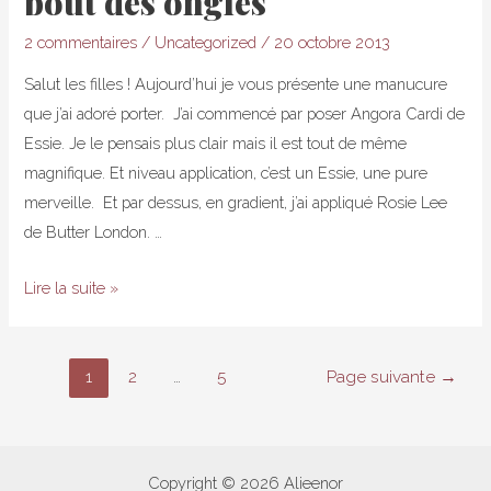
bout des ongles
2 commentaires
/
Uncategorized
/
20 octobre 2013
Salut les filles ! Aujourd’hui je vous présente une manucure
que j’ai adoré porter. J’ai commencé par poser Angora Cardi de
Essie. Je le pensais plus clair mais il est tout de même
magnifique. Et niveau application, c’est un Essie, une pure
merveille. Et par dessus, en gradient, j’ai appliqué Rosie Lee
de Butter London. …
Gradient
Lire la suite »
Rosie
Lee
Pagination
:
1
2
…
5
Page suivante
→
des
une
explosion
publications
de
Copyright © 2026 Alieenor