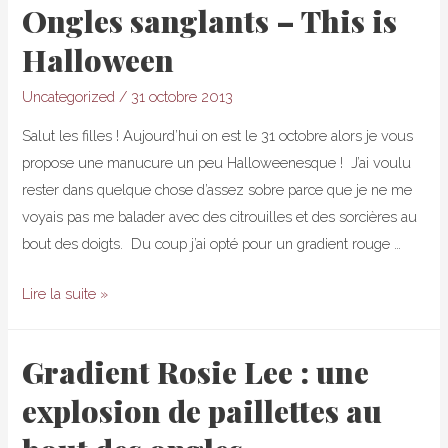
Ongles sanglants – This is
Essie
Halloween
School
of
Uncategorized
/
31 octobre 2013
Hard
Rocks
Salut les filles ! Aujourd’hui on est le 31 octobre alors je vous
propose une manucure un peu Halloweenesque ! J’ai voulu
rester dans quelque chose d’assez sobre parce que je ne me
voyais pas me balader avec des citrouilles et des sorcières au
bout des doigts. Du coup j’ai opté pour un gradient rouge …
Ongles
Lire la suite »
sanglants
–
Gradient Rosie Lee : une
This
explosion de paillettes au
is
Halloween