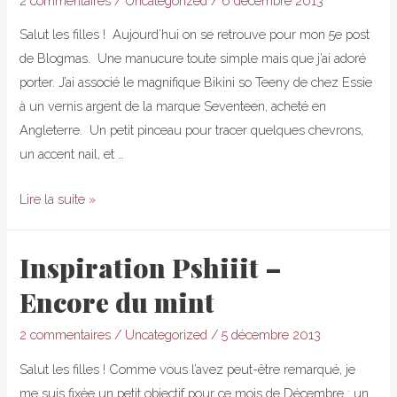
2 commentaires
/
Uncategorized
/
6 décembre 2013
de
neige
Salut les filles ! Aujourd’hui on se retrouve pour mon 5e post
de Blogmas. Une manucure toute simple mais que j’ai adoré
porter. J’ai associé le magnifique Bikini so Teeny de chez Essie
à un vernis argent de la marque Seventeen, acheté en
Angleterre. Un petit pinceau pour tracer quelques chevrons,
un accent nail, et …
Du
Lire la suite »
bleu
et
Inspiration Pshiiit –
de
Encore du mint
l’argent
–
2 commentaires
/
Uncategorized
/
5 décembre 2013
Essie
Bikini
Salut les filles ! Comme vous l’avez peut-être remarqué, je
so
me suis fixée un petit objectif pour ce mois de Décembre : un