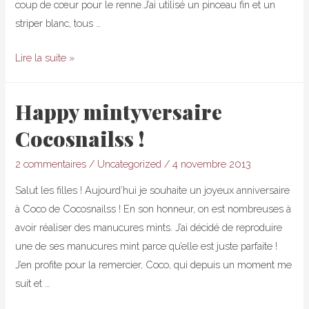
coup de cœur pour le renne.J’ai utilisé un pinceau fin et un
striper blanc, tous …
Ongles
Lire la suite »
de
Fêtes
Happy mintyversaire
n°1
Cocosnailss !
:
Christmas
2 commentaires
/
Uncategorized
/
4 novembre 2013
Sweater
!
Salut les filles ! Aujourd’hui je souhaite un joyeux anniversaire
à Coco de Cocosnailss ! En son honneur, on est nombreuses à
avoir réaliser des manucures mints. J’ai décidé de reproduire
une de ses manucures mint parce qu’elle est juste parfaite !
J’en profite pour la remercier, Coco, qui depuis un moment me
suit et …