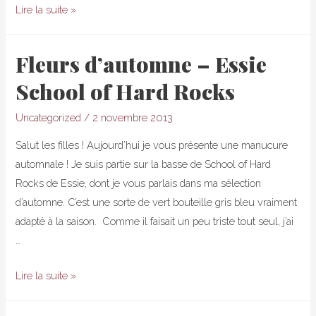
Happy
Lire la suite »
mintyversaire
Cocosnailss
Fleurs d’automne – Essie
!
School of Hard Rocks
Uncategorized
/
2 novembre 2013
Salut les filles ! Aujourd’hui je vous présente une manucure
automnale ! Je suis partie sur la basse de School of Hard
Rocks de Essie, dont je vous parlais dans ma sélection
d’automne. C’est une sorte de vert bouteille gris bleu vraiment
adapté à la saison. Comme il faisait un peu triste tout seul, j’ai
…
Fleurs
Lire la suite »
d’automne
–