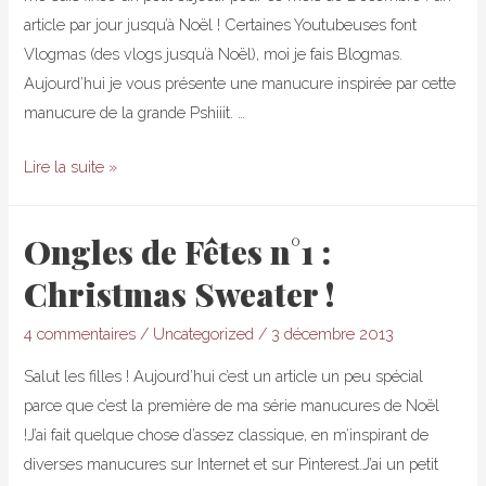
Teeny
article par jour jusqu’à Noël ! Certaines Youtubeuses font
Vlogmas (des vlogs jusqu’à Noël), moi je fais Blogmas.
Aujourd’hui je vous présente une manucure inspirée par cette
manucure de la grande Pshiiit. …
Inspiration
Lire la suite »
Pshiiit
–
Ongles de Fêtes n°1 :
Encore
Christmas Sweater !
du
mint
4 commentaires
/
Uncategorized
/
3 décembre 2013
Salut les filles ! Aujourd’hui c’est un article un peu spécial
parce que c’est la première de ma série manucures de Noël
!J’ai fait quelque chose d’assez classique, en m’inspirant de
diverses manucures sur Internet et sur Pinterest.J’ai un petit