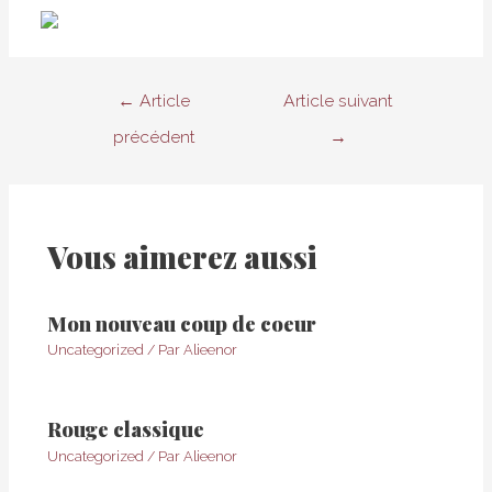
Navigation
←
Article
Article suivant
de
précédent
→
l’article
Vous aimerez aussi
Mon nouveau coup de coeur
Uncategorized
/ Par
Alieenor
Rouge classique
Uncategorized
/ Par
Alieenor