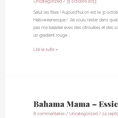
Uncategorized
/
31 octobre 2013
Salut les filles ! Aujourd’hui on est le 31 o
Halloweenesque ! J’ai voulu rester dans que
pas me balader avec des citrouilles et des s
un gradient rouge …
Ongles
Lire la suite »
sanglants
–
This
is
Halloween
Bahama Mama – Essie
8 commentaires
/
Uncategorized
/
24 sept