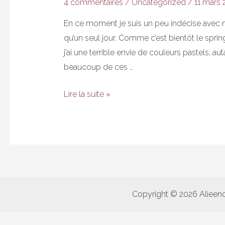
4 commentaires
/
Uncategorized
/
11 mars 
En ce moment je suis un peu indécise avec m
qu’un seul jour. Comme c’est bientôt le spring
j’ai une terrible envie de couleurs pastels, a
beaucoup de ces …
Each
Lire la suite »
is
different
Copyright © 2026 Alieen