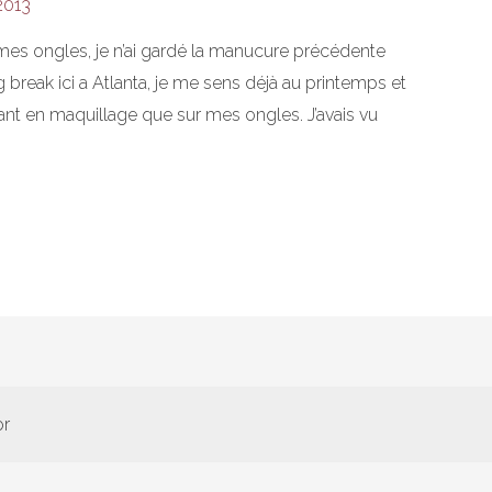
2013
es ongles, je n’ai gardé la manucure précédente
 break ici a Atlanta, je me sens déjà au printemps et
utant en maquillage que sur mes ongles. J’avais vu
or