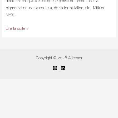
détaillant chaque fois ce que je pense du produit, de sa
pigmentation, de sa couleur, de sa formulation, etc. Milk de
NYX …
Mes
Lire la suite »
ombres
à
paupières
crèmes
Copyright © 2026 Alieenor
–
My
cream
eyeshadows