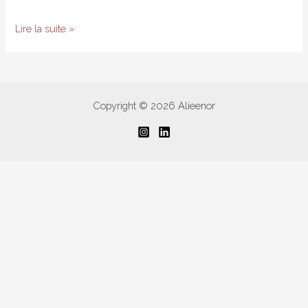
DIY
Lire la suite »
–
Exfoliant
pour
les
Copyright © 2026 Alieenor
lèvres