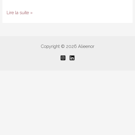
Mes
Lire la suite »
essentiels
pour
des
vacances
Copyright © 2026 Alieenor
au
Soleil