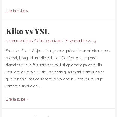
Kiko
Lire la suite »
dupe
By
Kiko vs YSL
Terry
–
4 commentaires
/
Uncategorized
/
8 septembre 2013
Le
Salut les filles ! Aujourd’hui je vous présente un article un peu
cas
spécial, Il s’agit d’un article dupe ! Ce n’est pas le genre
du
d’articles que je fais souvent, tout simplement parce qu’ils
fard
requièrent d’avoir plusieurs vernis quasiment identiques et
Misty
que je n’en ai pas deux pareils, voilà tout. C’est pourquoi je
Rock
remercie Axelle de …
Kiko
Lire la suite »
vs
YSL