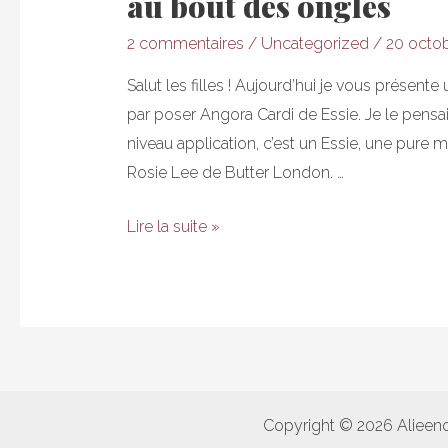
au bout des ongles
2 commentaires
/
Uncategorized
/
20 octo
Salut les filles ! Aujourd’hui je vous présen
par poser Angora Cardi de Essie. Je le pensai
niveau application, c’est un Essie, une pure me
Rosie Lee de Butter London. …
Gradient
Lire la suite »
Rosie
Lee
:
une
explosion
de
Copyright © 2026 Alieen
paillettes