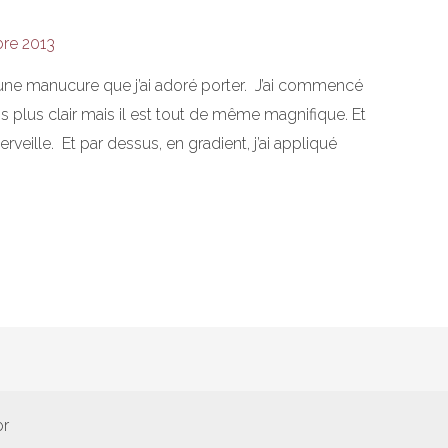
bre 2013
te une manucure que j’ai adoré porter. J’ai commencé
s plus clair mais il est tout de même magnifique. Et
rveille. Et par dessus, en gradient, j’ai appliqué
or