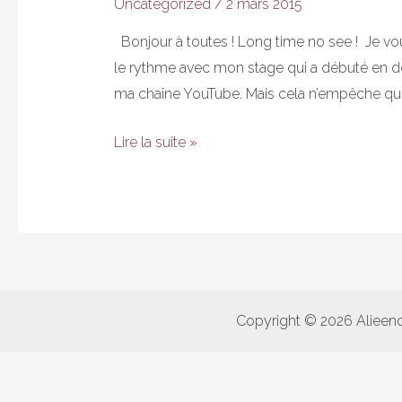
Uncategorized
/
2 mars 2015
Bonjour à toutes ! Long time no see ! Je vou
le rythme avec mon stage qui a débuté en d
ma chaîne YouTube. Mais cela n’empêche que ç
Mes
Lire la suite »
essentiels
pour
des
vacances
au
Soleil
Copyright © 2026 Alieen