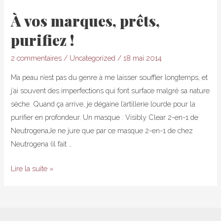
À vos marques, prêts,
purifiez !
2 commentaires
/
Uncategorized
/
18 mai 2014
Ma peau n’est pas du genre à me laisser souffler longtemps, et
j’ai souvent des imperfections qui font surface malgré sa nature
sèche. Quand ça arrive, je dégaine l’artillerie lourde pour la
purifier en profondeur. Un masque : Visibly Clear 2-en-1 de
NeutrogenaJe ne jure que par ce masque 2-en-1 de chez
Neutrogena (il fait …
À
Lire la suite »
vos
marques,
prêts,