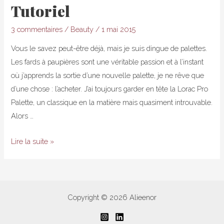
Tutoriel
3 commentaires
/
Beauty
/
1 mai 2015
Vous le savez peut-être déjà, mais je suis dingue de palettes.
Les fards à paupières sont une véritable passion et à l’instant
où j’apprends la sortie d’une nouvelle palette, je ne rêve que
d’une chose : l’acheter. J’ai toujours garder en tête la Lorac Pro
Palette, un classique en la matière mais quasiment introuvable.
Alors …
1
Lire la suite »
mois
=
1
palette
Copyright © 2026 Alieenor
:
Lorac