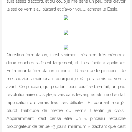
suis assez d’accord, et du coup je me sens un peu bête d’avoir
laissé ce vernis au placard et d’avoir voulu acheter le Essie.
Question formulation, il est vraiment très bien, très crémeux,
deux couches suffisent largement, et il est facile à appliquer.
Enfin pour la formulation je parle !! Parce que le pinceau … Je
me souviens maintenant pourquoi je n’ai pas remis ce vernis
avant. Ce pinceau, qui pourtant peut paraître bien fait, un peu
révolutionnaire du style je vais dans les angles etc. rend en fait
l’application du vernis très très difficile ! Et pourtant moi j’ai
plutôt l’habitude de mettre du vernis ! (enfin je crois).
Apparemment, c’est censé être un « pinceau retouche
prolongateur de tenue +3 jours minimum » (sachant que c’est