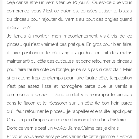
déjà censé être un vernis tenue 10 jours). Qu’est-ce que vous
comprenez vous ? Est-ce qu’on est censées utiliser le biseau
du pinceau pour rajouter du vernis au bout des ongles quand
il s’écaille ??
Je tenais à montrer mon mécontentement vis-à-vis de ce
pinceau qui n’est vraiment pas pratique. En gros pour bien faire,
il faire positionner le côté angle aigu (oui on fait des maths
maintenant) du côté des cuticules, et donc retourner le pinceau
pour faire l’autre côté de l’ongle, je ne sais pas si c’est clair. Mais
si on attend trop longtemps pour faire l’autre côté, l’application
n’est pas assez lisse et homogène parce que le vernis a
commencé à sécher … Donc on doit vite retremper le pinceau
dans le flacon et le réessorer sur un côté (le bon hein parce
qu’il faut retourner le pinceau je rappelle) et ensuite l’appliquer.
On a un peu l’impression d’être chronométrée dans l’histoire.
Donc ce vernis c’est un 50/50 J’aime/J’aime pas je dirais.
Et vous vous avez essayé des vernis de cette gamme ? Est-ce