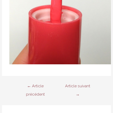
Navigation
←
Article
Article suivant
de
précédent
→
l’article