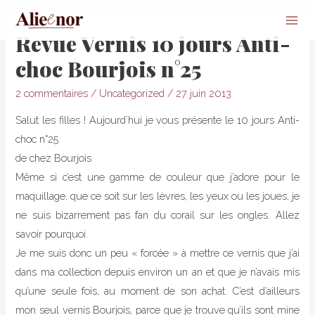
Mai
Revue Vernis 10 jours Anti-
Men
choc Bourjois n°25
2 commentaires
/
Uncategorized
/
27 juin 2013
Salut les filles ! Aujourd’hui je vous présente le 10 jours Anti-
choc n°25
de chez Bourjois
Même si c’est une gamme de couleur que j’adore pour le
maquillage, que ce soit sur les lèvres, les yeux ou les joues, je
ne suis bizarrement pas fan du corail sur les ongles. Allez
savoir pourquoi.
Je me suis donc un peu « forcée » à mettre ce vernis que j’ai
dans ma collection depuis environ un an et que je n’avais mis
qu’une seule fois, au moment de son achat. C’est d’ailleurs
mon seul vernis Bourjois, parce que je trouve qu’ils sont mine