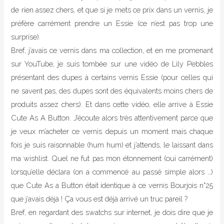
de rien assez chers, et que si je mets ce prix dans un vernis, je
préfère carrément prendre un Essie (ce n’est pas trop une
surprise).
Bref, j’avais ce vernis dans ma collection, et en me promenant
sur YouTube, je suis tombée sur une vidéo de Lily Pebbles
présentant des dupes à certains vernis Essie (pour celles qui
ne savent pas, des dupes sont des équivalents moins chers de
produits assez chers). Et dans cette vidéo, elle arrive à Essie
Cute As A Button. J’écoute alors très attentivement parce que
je veux m’acheter ce vernis depuis un moment mais chaque
fois je suis raisonnable (hum hum) et j’attends, le laissant dans
ma wishlist. Quel ne fut pas mon étonnement (oui carrément)
lorsqu’elle déclara (on a commencé au passé simple alors …)
que Cute As a Button était identique à ce vernis Bourjois n°25
que j’avais déjà ! Ça vous est déjà arrivé un truc pareil ?
Bref, en regardant des swatchs sur internet, je dois dire que je