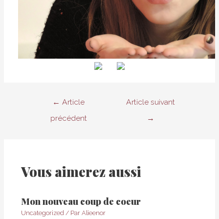
Navigation
←
Article
Article suivant
de
précédent
→
l’article
Vous aimerez aussi
Mon nouveau coup de coeur
Uncategorized
/ Par
Alieenor