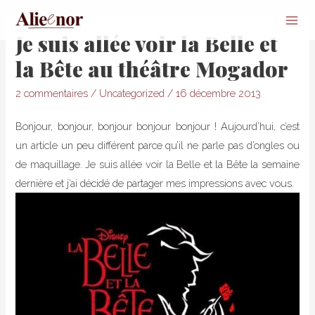
Mai
Je suis allée voir la Belle et
Men
la Bête au théâtre Mogador
2 commentaires
/
Uncategorized
/
16 décembre 2013
Bonjour, bonjour, bonjour bonjour bonjour ! Aujourd’hui, c’est
un article un peu différent parce qu’il ne parle pas d’ongles ou
de maquillage. Je suis allée voir la Belle et la Bête la semaine
dernière et j’ai décidé de partager mes impressions avec vous.