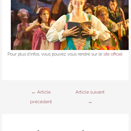
Pour plus d’infos, vous pouvez vous rendre sur le
site officiel
Navigation
←
Article
Article suivant
de
précédent
→
l’article