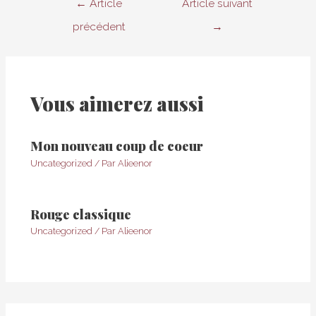
Navigation
←
Article
Article suivant
de
précédent
→
l’article
Vous aimerez aussi
Mon nouveau coup de coeur
Uncategorized
/ Par
Alieenor
Rouge classique
Uncategorized
/ Par
Alieenor