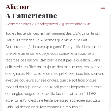
Mai
À l’américaine
Men
2 commentaires
/
Uncategorized
/
9 septembre 2012
Toutes les tendances nail art viennent des USA, ça on le sait.
D’ailleurs c’est des USA mêmes que vient le nail art.
Dernièrement j’ai beaucoup regardé Pretty Little Liars qui est
une série américaine que je vous conseille si vous ne la
regardez pas encore. Bref bref là n’est pas la question. Dans
cette série les filles ont toujours des manucures très sympas
et originales. Hanna, l’une de mes préférées, joue très souvent
avec les couleurs sur ses ongles, que ce soit trois ongles
roses et deux jaunes ou deux nail patchs léopards et le reste
des ongles rouges, elle revisite l’accent nail et en fait DES
accentS nailS. C’est une tendance assez appréciée aux États
Unis. J’ai décidé de suivre comme un mouton ^^.