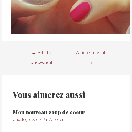
Navigation
←
Article
Article suivant
de
précédent
→
l’article
Vous aimerez aussi
Mon nouveau coup de coeur
Uncategorized
/ Par
Alieenor