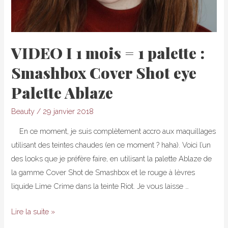
VIDEO I 1 mois = 1 palette :
Smashbox Cover Shot eye
Palette Ablaze
Beauty
/
29 janvier 2018
En ce moment, je suis complètement accro aux maquillages
utilisant des teintes chaudes (en ce moment ? haha). Voici l’un
des looks que je préfère faire, en utilisant la palette Ablaze de
la gamme Cover Shot de Smashbox et le rouge à lèvres
liquide Lime Crime dans la teinte Riot. Je vous laisse …
VIDEO
Lire la suite »
I