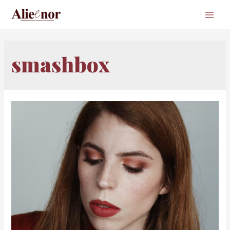
Main
Men
smashbox