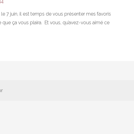
14
 7 juin, il est temps de vous présenter mes favoris
re que ça vous plaira. Et vous, qu’avez-vous aimé ce
or