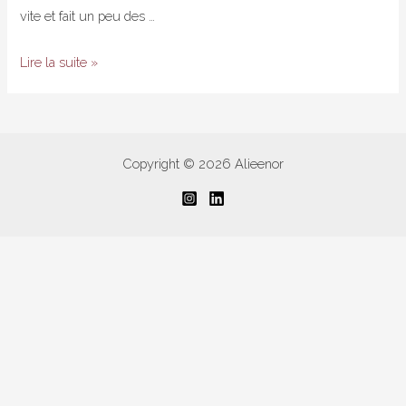
vite et fait un peu des …
Valentine’s
Lire la suite »
day
–
Manucure
2
Copyright © 2026 Alieenor