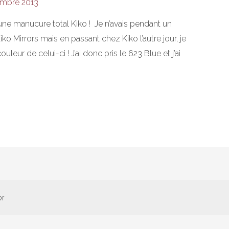
embre 2013
e une manucure total Kiko ! Je n’avais pendant un
 Mirrors mais en passant chez Kiko l’autre jour, je
leur de celui-ci ! J’ai donc pris le 623 Blue et j’ai
or