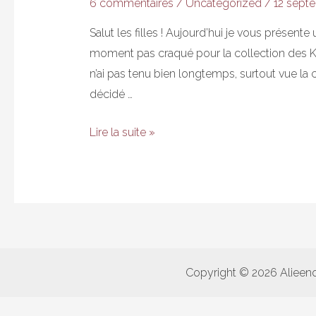
6 commentaires
/
Uncategorized
/
12 sept
Salut les filles ! Aujourd’hui je vous présent
moment pas craqué pour la collection des Kiko
n’ai pas tenu bien longtemps, surtout vue la cou
décidé …
KIKO
Lire la suite »
Mirror
au
Scotch
Copyright © 2026 Alieen