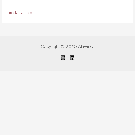
Un
Lire la suite »
Noël
Hotte
:
Idées
Copyright © 2026 Alieenor
coiffure