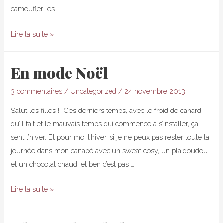
camoufler les …
No
Lire la suite »
Make
up
En mode Noël
Make
up
3 commentaires
/
Uncategorized
/
24 novembre 2013
–
Salut les filles ! Ces derniers temps, avec le froid de canard
Mon
qu’il fait et le mauvais temps qui commence à s’installer, ça
maquillage
sent l’hiver. Et pour moi l’hiver, si je ne peux pas rester toute la
du
journée dans mon canapé avec un sweat cosy, un plaidoudou
dimanche
et un chocolat chaud, et ben c’est pas …
En
Lire la suite »
mode
Noël