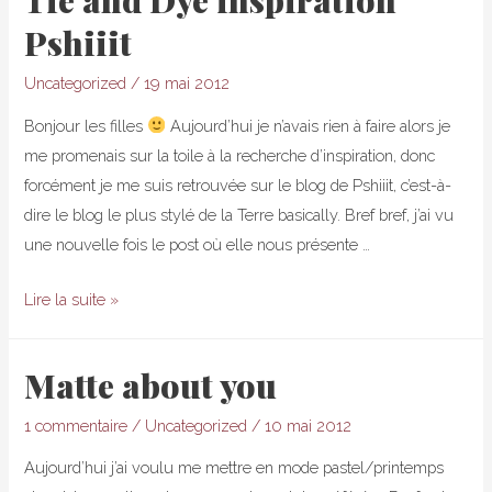
Tie and Dye inspiration
Pshiiit
Uncategorized
/
19 mai 2012
Bonjour les filles
Aujourd’hui je n’avais rien à faire alors je
me promenais sur la toile à la recherche d’inspiration, donc
forcément je me suis retrouvée sur le blog de Pshiiit, c’est-à-
dire le blog le plus stylé de la Terre basically. Bref bref, j’ai vu
une nouvelle fois le post où elle nous présente …
Tie
Lire la suite »
and
Dye
Matte about you
inspiration
Pshiiit
1 commentaire
/
Uncategorized
/
10 mai 2012
Aujourd’hui j’ai voulu me mettre en mode pastel/printemps