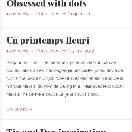
Obsessed with dots
1 commentaire
/
Uncategorized
/
6 juin 2012
Un printemps fleuri
1 commentaire
/
Uncategorized
/
25 mai 2012
Bonjour les filles ! Dernièrement j’ai eu envie d’un peu de
couleur, alors après mes ongles jaunes pastel, j’ai eu envie de
fushia. Celui-ci est un joli rose vif avec des reflets bleus, de la
marque Mavala, du nom de Daring Pink. Mais avec le top coat
Mavala, ma dernière trouvaille, je le trouvais trop …
Un
Lire la suite »
printemps
fleuri