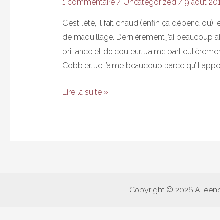
1 commentaire
/
Uncategorized
/
9 août 20
C’est l’été, il fait chaud (enfin ça dépend où)
de maquillage. Dernièrement j’ai beaucoup a
brillance et de couleur. J’aime particulièrem
Cobbler. Je l’aime beaucoup parce qu’il appo
Corail
Lire la suite »
d’été
:
deux
produits
à
adopter
Copyright © 2026 Alieen