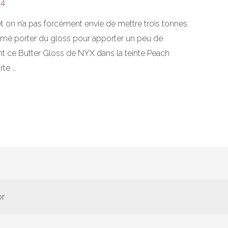
14
, et on n’a pas forcément envie de mettre trois tonnes
imé porter du gloss pour apporter un peu de
ent ce Butter Gloss de NYX dans la teinte Peach
rte …
or