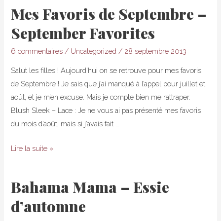
de
Mes Favoris de Septembre –
vernis
September Favorites
d’automne
–
6 commentaires
/
Uncategorized
/
28 septembre 2013
Fall
Nailpolish
Salut les filles ! Aujourd’hui on se retrouve pour mes favoris
Pick
de Septembre ! Je sais que j’ai manqué à l’appel pour juillet et
Part
août, et je m’en excuse. Mais je compte bien me rattraper.
1
Blush Sleek – Lace : Je ne vous ai pas présenté mes favoris
du mois d’août, mais si j’avais fait …
Mes
Lire la suite »
Favoris
de
Bahama Mama – Essie
Septembre
d’automne
–
September