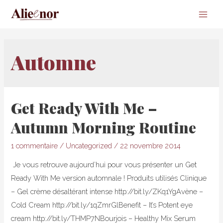
Main
Men
Automne
Get Ready With Me –
Autumn Morning Routine
1 commentaire
/
Uncategorized
/
22 novembre 2014
Je vous retrouve aujourd’hui pour vous présenter un Get
Ready With Me version automnale ! Produits utilisés Clinique
– Gel crème désaltérant intense http://bit.ly/ZKq1YgAvène –
Cold Cream http://bit.ly/1qZmrGlBenefit – It’s Potent eye
cream http://bit.ly/THMP7NBourjois – Healthy Mix Serum