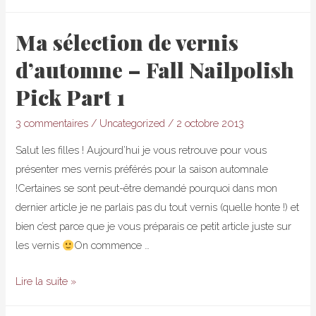
d’automne
–
Ma sélection de vernis
Essie
d’automne – Fall Nailpolish
School
of
Pick Part 1
Hard
Rocks
3 commentaires
/
Uncategorized
/
2 octobre 2013
Salut les filles ! Aujourd’hui je vous retrouve pour vous
présenter mes vernis préférés pour la saison automnale
!Certaines se sont peut-être demandé pourquoi dans mon
dernier article je ne parlais pas du tout vernis (quelle honte !) et
bien c’est parce que je vous préparais ce petit article juste sur
les vernis
On commence …
Ma
Lire la suite »
sélection