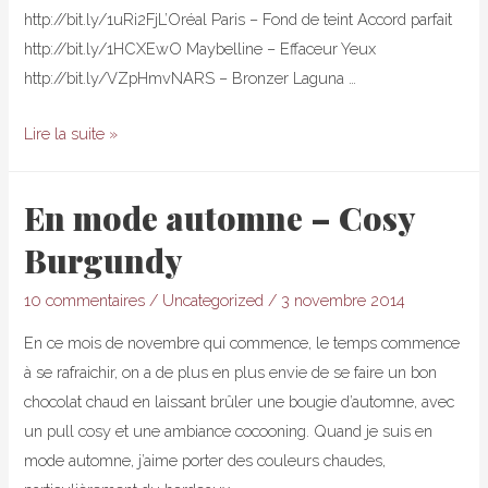
http://bit.ly/1uRi2FjL’Oréal Paris – Fond de teint Accord parfait
http://bit.ly/1HCXEwO Maybelline – Effaceur Yeux
http://bit.ly/VZpHmvNARS – Bronzer Laguna …
Get
Lire la suite »
Ready
With
En mode automne – Cosy
Me
Burgundy
–
Autumn
10 commentaires
/
Uncategorized
/
3 novembre 2014
Morning
Routine
En ce mois de novembre qui commence, le temps commence
à se rafraichir, on a de plus en plus envie de se faire un bon
chocolat chaud en laissant brûler une bougie d’automne, avec
un pull cosy et une ambiance cocooning. Quand je suis en
mode automne, j’aime porter des couleurs chaudes,