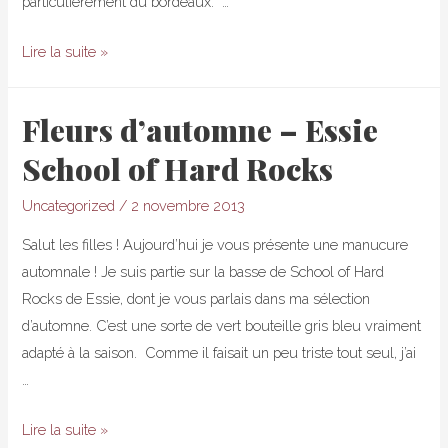
particulièrement du bordeaux. …
En
Lire la suite »
mode
automne
Fleurs d’automne – Essie
–
School of Hard Rocks
Cosy
Burgundy
Uncategorized
/
2 novembre 2013
Salut les filles ! Aujourd’hui je vous présente une manucure
automnale ! Je suis partie sur la basse de School of Hard
Rocks de Essie, dont je vous parlais dans ma sélection
d’automne. C’est une sorte de vert bouteille gris bleu vraiment
adapté à la saison. Comme il faisait un peu triste tout seul, j’ai
…
Fleurs
Lire la suite »