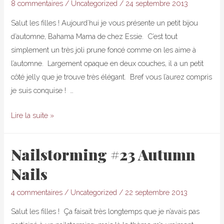
8 commentaires
/
Uncategorized
/
24 septembre 2013
Favorites
Salut les filles ! Aujourd’hui je vous présente un petit bijou
d’automne, Bahama Mama de chez Essie. C’est tout
simplement un très joli prune foncé comme on les aime à
l’automne. Largement opaque en deux couches, il a un petit
côté jelly que je trouve très élégant. Bref vous l’aurez compris
je suis conquise ! …
Bahama
Lire la suite »
Mama
–
Nailstorming #23 Autumn
Essie
Nails
d’automne
4 commentaires
/
Uncategorized
/
22 septembre 2013
Salut les filles ! Ça faisait très longtemps que je n’avais pas