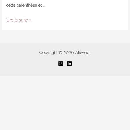
cette parenthèse et …
Dégradé
Lire la suite »
multicolore
–
Inspiration
Pshiiit
Copyright © 2026 Alieenor